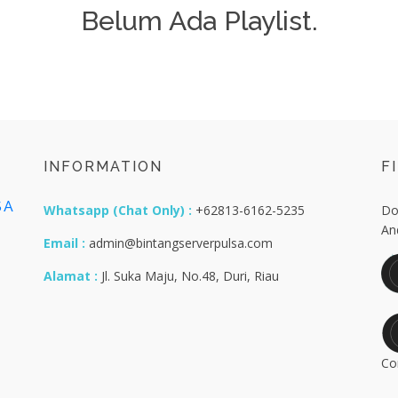
Belum Ada Playlist.
INFORMATION
F
SA
Whatsapp (Chat Only) :
+62813-6162-5235
Do
An
Email :
admin@bintangserverpulsa.com
Alamat :
Jl. Suka Maju, No.48, Duri, Riau
s
Co